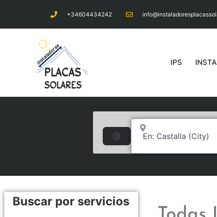
+34604434242
info@instaladoresplacasso
IPS
INST
Cerca de... (250km a l
Buscar por distancia
Buscar por servicios
Todas 