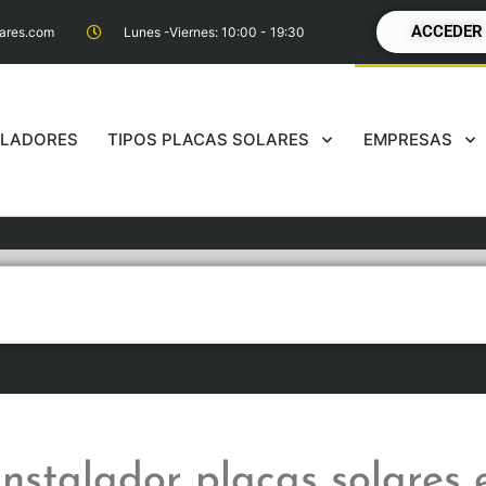
ACCEDER
lares.com
Lunes -Viernes: 10:00 - 19:30
ALADORES
TIPOS PLACAS SOLARES
EMPRESAS
a redonda)
Instalador placas solares 