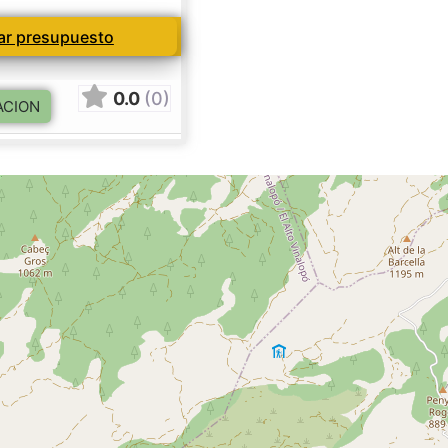
tar presupuesto
0.0
(0)
ACION