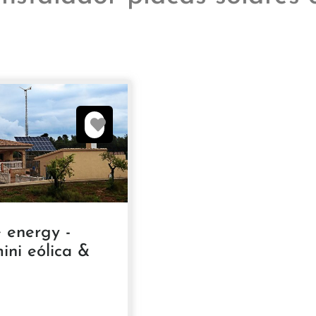
Favorito
e energy -
ini eólica &