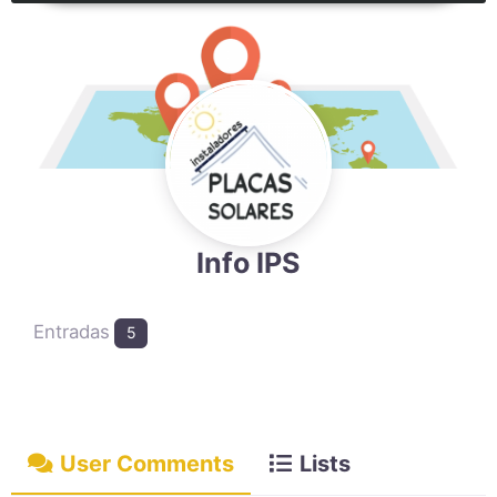
Info IPS
Entradas
5
User Comments
Lists