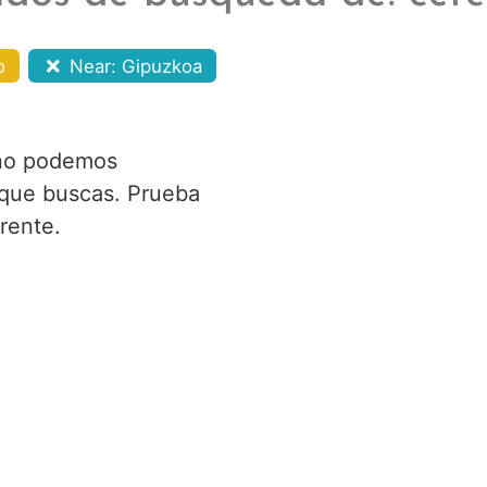
o
Near: Gipuzkoa
no podemos
 que buscas. Prueba
rente.