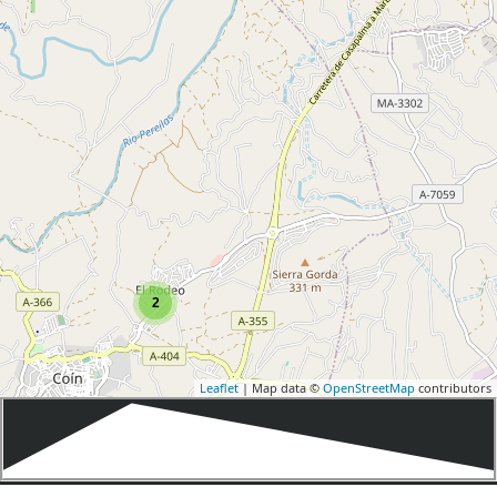
2
Leaflet
| Map data ©
OpenStreetMap
contributors