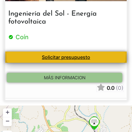
Ingeniería del Sol - Energía
fotovoltaica
Coín
Solicitar presupuesto
MÁS INFORMACION
0.0
(0)
+
−