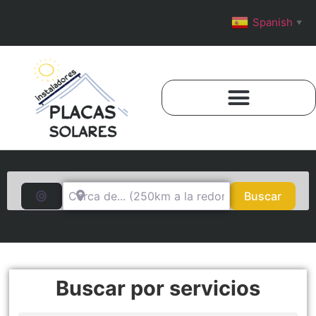
Spanish
▼
Cerca de... (250km a la redonda)
Buscar por distancia
Busca
Buscar
Buscar por servicios