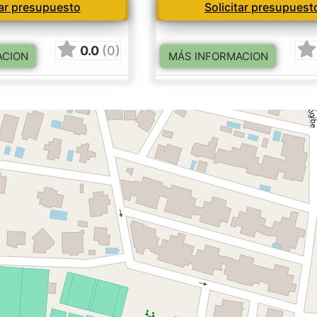
tar presupuesto
Solicitar presupuest
0.0
(0)
ACION
MÁS INFORMACION