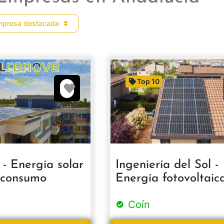
mpresa destacada
Top 10
Favorito
 - Energía solar
Ingeniería del Sol -
oconsumo
Energía fotovoltaic
Coín