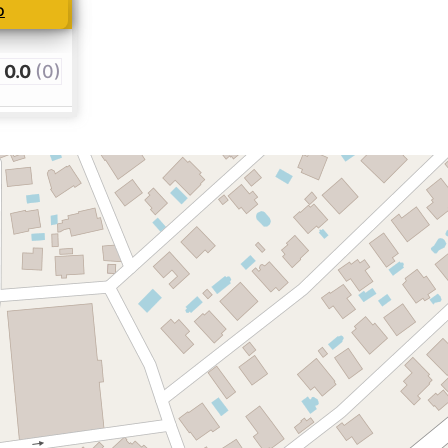
o
0.0
(0)