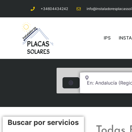
+34604434242
info@instaladoresplacasso
IPS
INST
Cerca de... (250km a l
Buscar por distancia
Buscar por servicios
Todas 